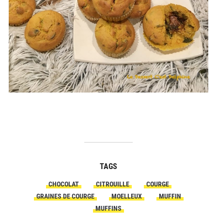
TAGS
CHOCOLAT
CITROUILLE
COURGE
GRAINES DE COURGE
MOELLEUX
MUFFIN
MUFFINS