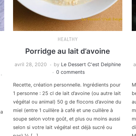
HEALTHY
Porridge au lait d’avoine
avril 28, 2020
by
Le Dessert C'est Delphine
a
0 comments
Recette, création personnelle. Ingrédients pour
M
1 personne : 25 cl de lait d’avoine (ou autre lait
b
végétal ou animal) 50 g de flocons d’avoine du
au
miel (entre 1 cuillère à café et une cuillère à
m
la
soupe selon votre goût, et plus ou moins aussi
m
selon si votre lait végétal est déjà sucré ou
d
pas) ½ […]
M