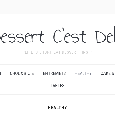
essert C'est Del
"LIFE IS SHORT, EAT DESSERT FIRST"
S
CHOUX & CIE
ENTREMETS
HEALTHY
CAKE &
TARTES
HEALTHY