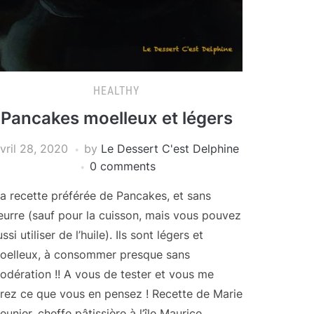
HEALTHY
Pancakes moelleux et légers
vril 28, 2020
by
Le Dessert C'est Delphine
0 comments
a recette préférée de Pancakes, et sans
eurre (sauf pour la cuisson, mais vous pouvez
ssi utiliser de l’huile). Ils sont légers et
oelleux, à consommer presque sans
odération !! A vous de tester et vous me
irez ce que vous en pensez ! Recette de Marie
eunier, cheffe pâtissière à l’île Maurice.