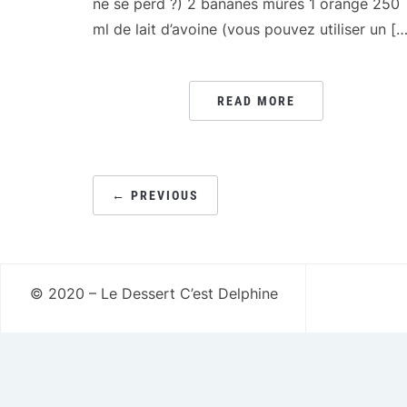
ne se perd ?) 2 bananes mûres 1 orange 250
ml de lait d’avoine (vous pouvez utiliser un […
READ MORE
PAGINATION
← PREVIOUS
DES
PUBLICATIONS
© 2020 – Le Dessert C’est Delphine