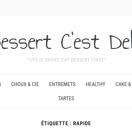
essert C'est Del
"LIFE IS SHORT, EAT DESSERT FIRST"
S
CHOUX & CIE
ENTREMETS
HEALTHY
CAKE &
TARTES
ÉTIQUETTE :
RAPIDE