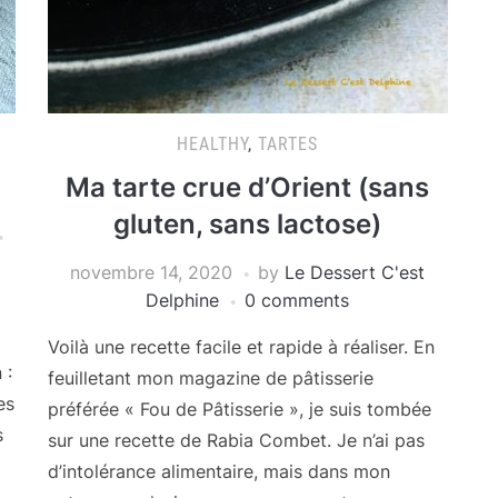
HEALTHY
,
TARTES
Ma tarte crue d’Orient (sans
gluten, sans lactose)
novembre 14, 2020
by
Le Dessert C'est
Delphine
0 comments
Voilà une recette facile et rapide à réaliser. En
 :
feuilletant mon magazine de pâtisserie
es
préférée « Fou de Pâtisserie », je suis tombée
s
sur une recette de Rabia Combet. Je n’ai pas
d’intolérance alimentaire, mais dans mon