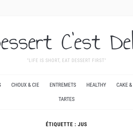
essert C'est Del
"LIFE IS SHORT, EAT DESSERT FIRST"
S
CHOUX & CIE
ENTREMETS
HEALTHY
CAKE &
TARTES
ÉTIQUETTE :
JUS