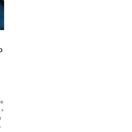
p
le
 »
r
s