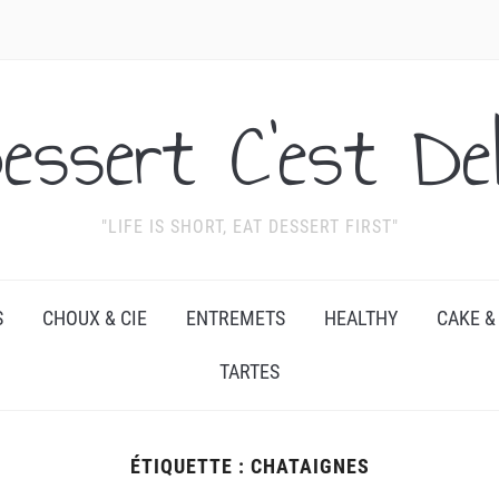
essert C'est Del
"LIFE IS SHORT, EAT DESSERT FIRST"
S
CHOUX & CIE
ENTREMETS
HEALTHY
CAKE &
TARTES
ÉTIQUETTE :
CHATAIGNES