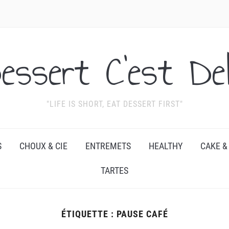
essert C'est Del
"LIFE IS SHORT, EAT DESSERT FIRST"
S
CHOUX & CIE
ENTREMETS
HEALTHY
CAKE &
TARTES
ÉTIQUETTE :
PAUSE CAFÉ