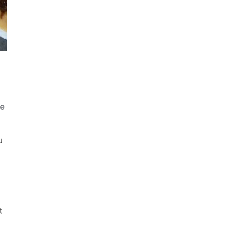
ne
u
t