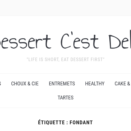
essert C'est Del
"LIFE IS SHORT, EAT DESSERT FIRST"
S
CHOUX & CIE
ENTREMETS
HEALTHY
CAKE &
TARTES
ÉTIQUETTE :
FONDANT